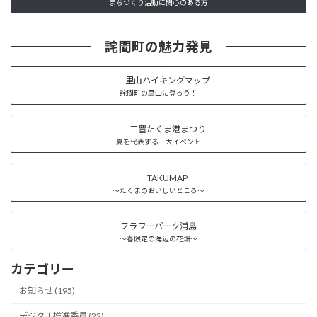
まちづくり活動に関心のある方
詫間町の魅力発見
里山ハイキングマップ
詫間町の里山に登ろう！
三豊たくま港まつり
夏を代表する一大イベント
TAKUMAP
～たくまのおいしいところ～
フラワーパーク浦島
～春限定の海辺の花畑～
カテゴリー
お知らせ (195)
デジタル推進委員 (22)