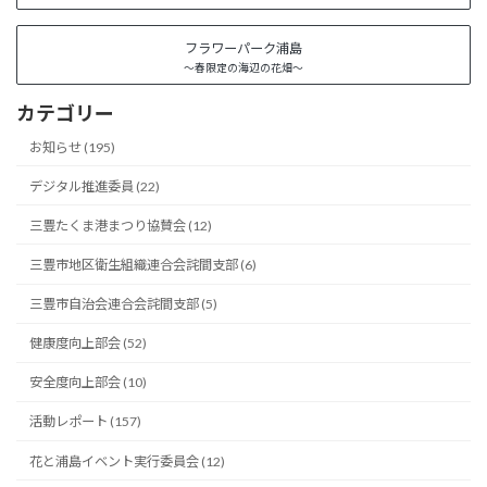
フラワーパーク浦島
～春限定の海辺の花畑～
カテゴリー
お知らせ (195)
デジタル推進委員 (22)
三豊たくま港まつり協賛会 (12)
三豊市地区衛生組織連合会詫間支部 (6)
三豊市自治会連合会詫間支部 (5)
健康度向上部会 (52)
安全度向上部会 (10)
活動レポート (157)
花と浦島イベント実行委員会 (12)