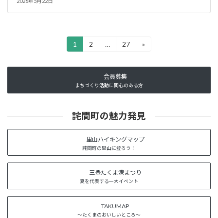
2026年5月22日
投
1
2
…
27
»
固
固
固
定
定
定
稿
ペ
ペ
ペ
ー
ー
ー
の
会員募集
ジ
ジ
ジ
まちづくり活動に関心のある方
ペ
ー
詫間町の魅力発見
ジ
里山ハイキングマップ
送
詫間町の里山に登ろう！
り
三豊たくま港まつり
夏を代表する一大イベント
TAKUMAP
～たくまのおいしいところ～