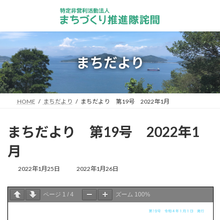
コ
ナ
ン
ビ
テ
ゲ
ン
ー
ツ
シ
へ
ョ
まちだより
ス
ン
キ
に
ッ
移
プ
動
HOME
まちだより
まちだより 第19号 2022年1月
まちだより 第19号 2022年1
月
最
2022年1月25日
2022年1月26日
終
更
ページ
1
/
4
新
ズーム
100%
日
時