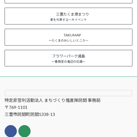
三豊たくま港まつり
夏を代表する一大イベント
TAKUMAP
～たくまのおいしいところ～
フラワーパーク浦島
～春限定の海辺の花畑～
特定非営利活動法人 まちづくり推進隊詫間 事務局
〒769-1101
三豊市詫間町詫間1338-13