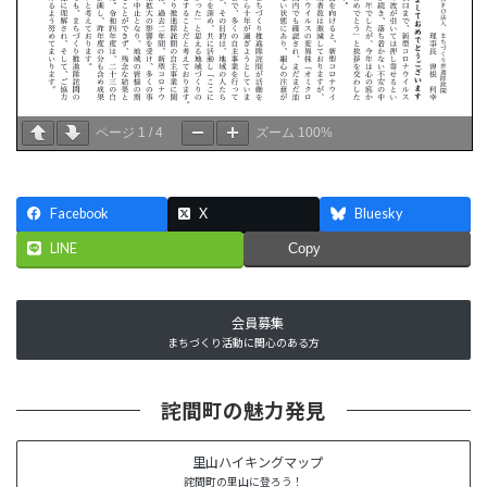
ページ
1
/
4
ズーム
100%
Facebook
X
Bluesky
LINE
Copy
会員募集
まちづくり活動に関心のある方
詫間町の魅力発見
里山ハイキングマップ
詫間町の里山に登ろう！