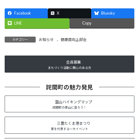
Facebook
X
Bluesky
LINE
Copy
お知らせ
、
健康度向上部会
カテゴリー
会員募集
まちづくり活動に関心のある方
詫間町の魅力発見
里山ハイキングマップ
詫間町の里山に登ろう！
三豊たくま港まつり
夏を代表する一大イベント