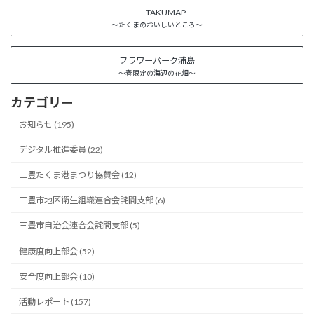
TAKUMAP
～たくまのおいしいところ～
フラワーパーク浦島
～春限定の海辺の花畑～
カテゴリー
お知らせ (195)
デジタル推進委員 (22)
三豊たくま港まつり協賛会 (12)
三豊市地区衛生組織連合会詫間支部 (6)
三豊市自治会連合会詫間支部 (5)
健康度向上部会 (52)
安全度向上部会 (10)
活動レポート (157)