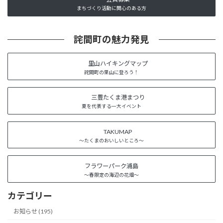
まちづくり活動に関心のある方
詫間町の魅力発見
里山ハイキングマップ
詫間町の里山に登ろう！
三豊たくま港まつり
夏を代表する一大イベント
TAKUMAP
～たくまのおいしいところ～
フラワーパーク浦島
～春限定の海辺の花畑～
カテゴリー
お知らせ (195)