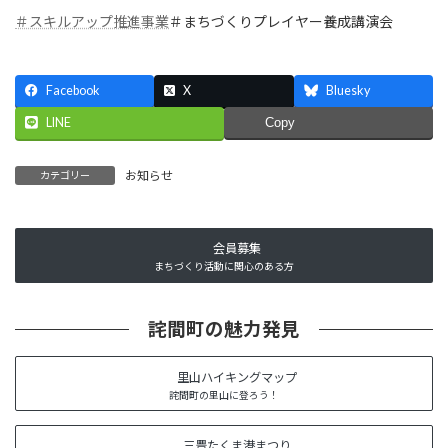
＃スキルアップ推進事業
＃まちづくりプレイヤー養成講演会
Facebook
X
Bluesky
LINE
Copy
お知らせ
カテゴリー
会員募集
まちづくり活動に関心のある方
詫間町の魅力発見
里山ハイキングマップ
詫間町の里山に登ろう！
三豊たくま港まつり