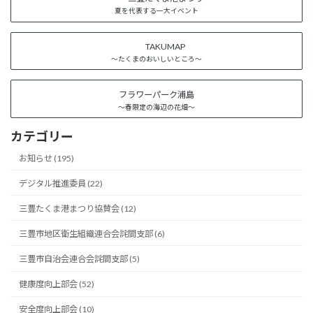
夏を代表する一大イベント
TAKUMAP
～たくまのおいしいところ～
フラワーパーク浦島
～春限定の海辺の花畑～
カテゴリー
お知らせ (195)
デジタル推進委員 (22)
三豊たくま港まつり協賛会 (12)
三豊市地区衛生組織連合会詫間支部 (6)
三豊市自治会連合会詫間支部 (5)
健康度向上部会 (52)
安全度向上部会 (10)