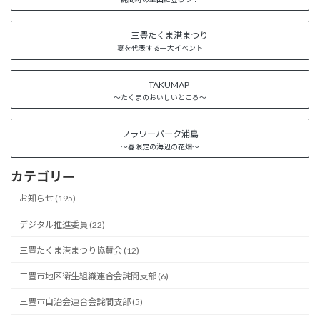
三豊たくま港まつり
夏を代表する一大イベント
TAKUMAP
～たくまのおいしいところ～
フラワーパーク浦島
～春限定の海辺の花畑～
カテゴリー
お知らせ (195)
デジタル推進委員 (22)
三豊たくま港まつり協賛会 (12)
三豊市地区衛生組織連合会詫間支部 (6)
三豊市自治会連合会詫間支部 (5)