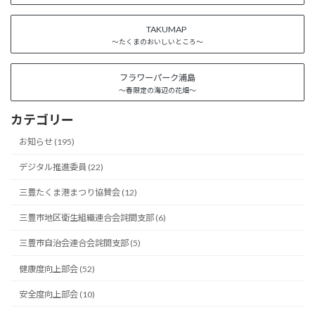
TAKUMAP
～たくまのおいしいところ～
フラワーパーク浦島
～春限定の海辺の花畑～
カテゴリー
お知らせ (195)
デジタル推進委員 (22)
三豊たくま港まつり協賛会 (12)
三豊市地区衛生組織連合会詫間支部 (6)
三豊市自治会連合会詫間支部 (5)
健康度向上部会 (52)
安全度向上部会 (10)