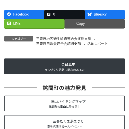
Facebook
X
Bluesky
LINE
Copy
三豊市地区衛生組織連合会詫間支部
、
カテゴリー
三豊市自治会連合会詫間支部
、
活動レポート
会員募集
まちづくり活動に関心のある方
詫間町の魅力発見
里山ハイキングマップ
詫間町の里山に登ろう！
三豊たくま港まつり
夏を代表する一大イベント