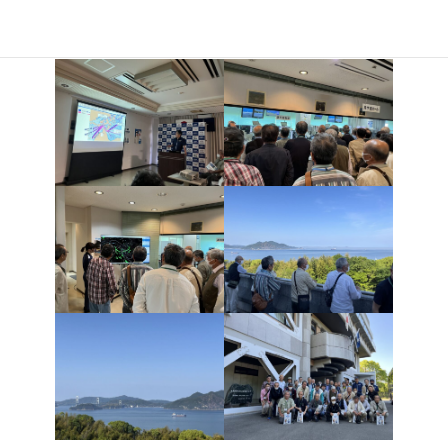
部 #まちづくり推進隊詫間#今治市 #今治市クリーンセンター #来島
海峡海上交通センター