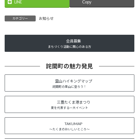
LINE
Copy
お知らせ
カテゴリー
会員募集
まちづくり活動に関心のある方
詫間町の魅力発見
里山ハイキングマップ
詫間町の里山に登ろう！
三豊たくま港まつり
夏を代表する一大イベント
TAKUMAP
～たくまのおいしいところ～