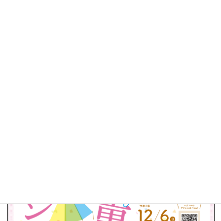
:
コロナウィルス感染拡大防止対策を取りながら行いますので、来
場者のみなさんもご協力ください。
①マスクの着用 ②人との距離を保つ（ソーシャルディスタンス
の確保） ③手指消毒 ④発熱・風邪の症状がある場合は来場
をお控えください。
ページ
1
/
1
ズーム
100%