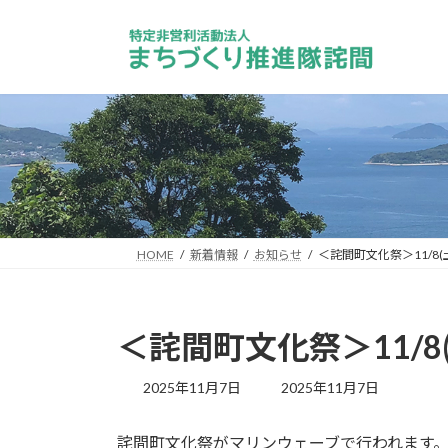
コ
ナ
ン
ビ
テ
ゲ
ン
ー
ツ
シ
へ
ョ
ス
ン
キ
に
ッ
移
プ
動
HOME
新着情報
お知らせ
＜詫間町文化祭＞11/8(土
＜詫間町文化祭＞11/8(
最
2025年11月7日
2025年11月7日
終
更
詫間町文化祭がマリンウェーブで行われます
新