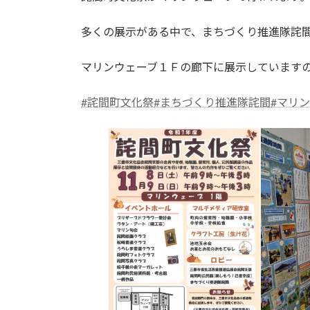
日
時
多くの展示がある中で、まちづくり推進隊詫
:
マリンウェーブ１Ｆの廊下に展示しています
#詫間町文化祭
#まちづくり推進隊詫間
#マリ