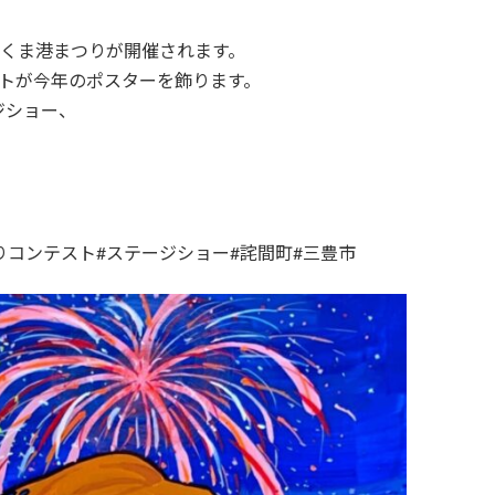
三豊たくま港まつりが開催されます。
トが今年のポスターを飾ります。
ジショー、
りコンテスト#ステージショー#詫間町#三豊市