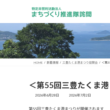
コ
ナ
ン
ビ
テ
ゲ
ン
ー
ツ
シ
へ
ョ
ス
ン
キ
に
ッ
移
プ
動
HOME
新着情報
三豊たくま港まつり協賛会
＜第
＜第55回三豊たくま
最
2026年6月28日
2026年7月2日
終
更
第55回三豊たくま港まつりが開催されます
新