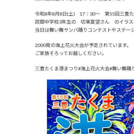
日
時
令和8年8月8日(土) 17：30～ 第55回
:
詫間中学校3年生の 切東夏望さん のイラス
当日は舞い舞サンバ踊りコンテストやステー
2000発の海上花火大会が予定されています。
ご家族そろってお越しください。
三豊たくま港まつり#海上花火大会#舞い舞踊