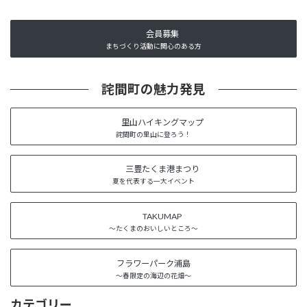
会員募集
まちづくり活動に関心のある方
詫間町の魅力発見
里山ハイキングマップ
詫間町の里山に登ろう！
三豊たくま港まつり
夏を代表する一大イベント
TAKUMAP
～たくまのおいしいところ～
フラワーパーク浦島
～春限定の海辺の花畑～
カテゴリー