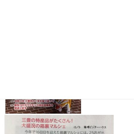
時
https://www.city.mitoyo.lg.jp/.../reiwa3/202112hot/9145.html
: