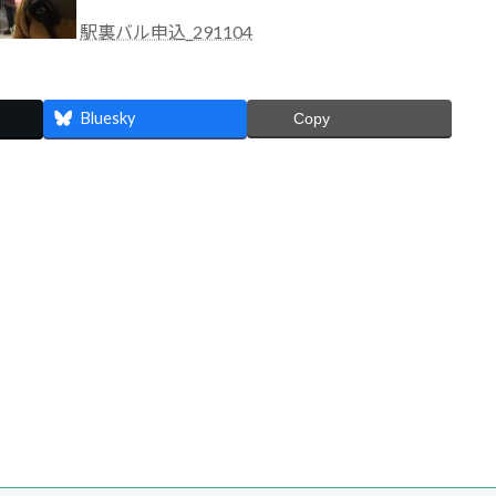
駅裏バル申込_291104
Bluesky
Copy