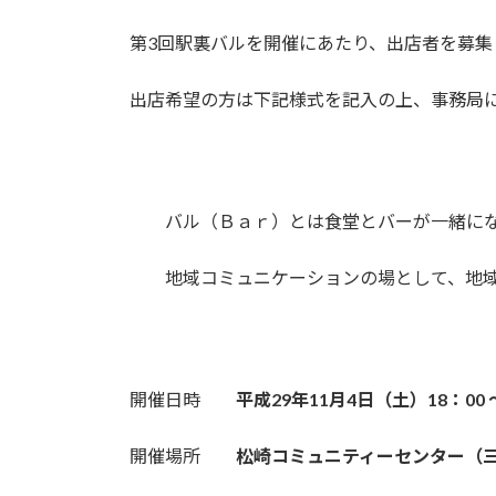
終
更
第3回駅裏バルを開催にあたり、出店者を募集
新
日
時
出店希望の方は下記様式を記入の上、事務局
:
バル（Ｂａｒ）とは食堂とバーが一緒にな
地域コミュニケーションの場として、地域
開催日時
平成29年11月4日（土）18：00 ～
開催場所
松崎コミュニティーセンター（三豊