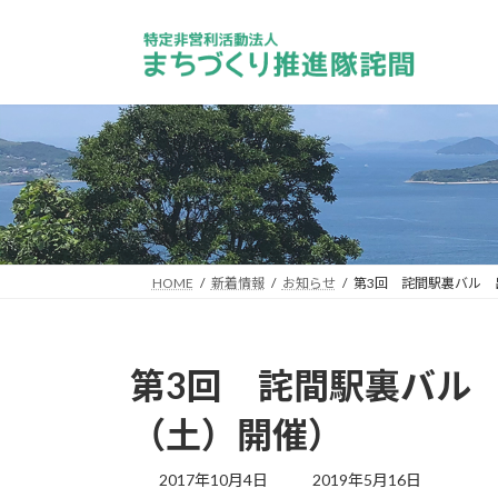
コ
ナ
ン
ビ
テ
ゲ
ン
ー
ツ
シ
へ
ョ
ス
ン
キ
に
ッ
移
プ
動
HOME
新着情報
お知らせ
第3回 詫間駅裏バル 
第3回 詫間駅裏バル 
（土）開催）
最
2017年10月4日
2019年5月16日