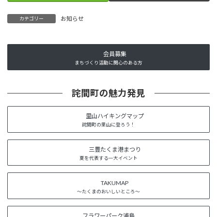
お知らせ
カテゴリー
会員募集
まちづくり活動に関心のある方
詫間町の魅力発見
里山ハイキングマップ
詫間町の里山に登ろう！
三豊たくま港まつり
夏を代表する一大イベント
TAKUMAP
～たくまのおいしいところ～
フラワーパーク浦島