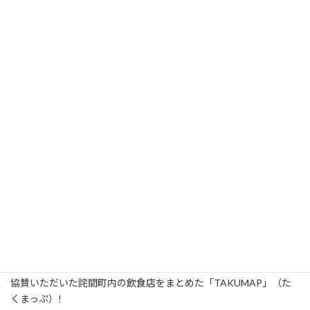
コ
ナ
ン
ビ
テ
ゲ
ン
ー
ツ
シ
へ
ョ
新着情報
ス
ン
キ
に
ッ
移
プ
動
HOME
新着情報
お知らせ
詫間町飲食店MAP 「TAKUMAP」ができました
詫間町飲食店MAP
「TAKUMAP」ができました
最
2019年9月19日
2019年9月24日
終
更
協賛いただいた詫間町内の飲食店をまとめた「TAKUMAP」（た
新
くまっぷ）!
日