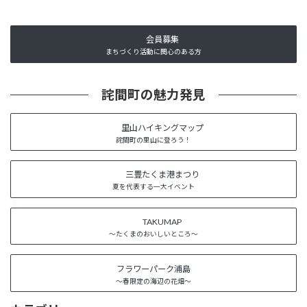
会員募集
まちづくり活動に関心のある方
詫間町の魅力発見
里山ハイキングマップ
詫間町の里山に登ろう！
三豊たくま港まつり
夏を代表する一大イベント
TAKUMAP
～たくまのおいしいところ～
フラワーパーク浦島
～春限定の海辺の花畑～