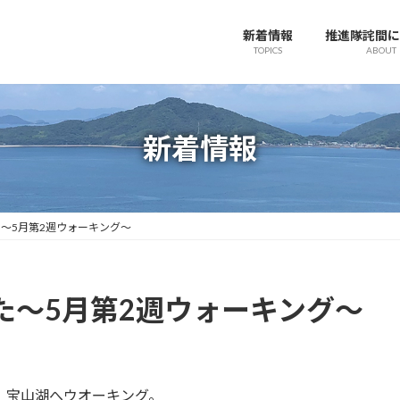
新着情報
推進隊詫間に
TOPICS
ABOUT
新着情報
～5月第2週ウォーキング～
た～5月第2週ウォーキング～
、宝山湖へウオーキング。