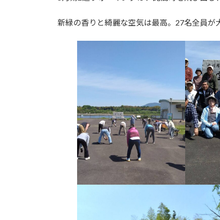
日
時
新緑の香りと綺麗な空気は最高。27名全員が
: