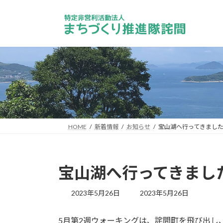
コ
ナ
ン
ビ
テ
ゲ
ン
ー
ツ
シ
へ
ョ
ス
ン
キ
に
ッ
移
プ
動
HOME
新着情報
お知らせ
宝山湖へ行ってきました
宝山湖へ行ってきまし
最
2023年5月26日
2023年5月26日
終
更
5月第2週ウォーキングは、詫間町を飛び出し
新