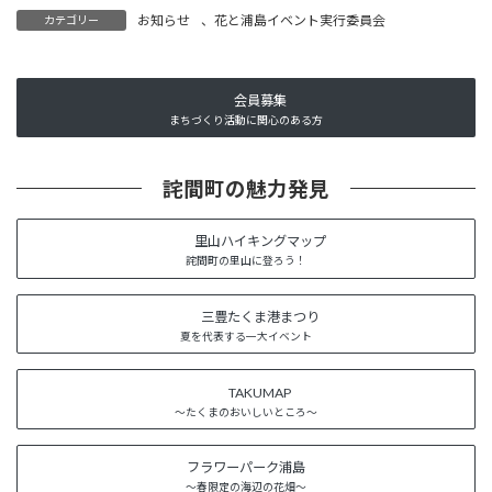
お知らせ
、
花と浦島イベント実行委員会
カテゴリー
会員募集
まちづくり活動に関心のある方
詫間町の魅力発見
里山ハイキングマップ
詫間町の里山に登ろう！
三豊たくま港まつり
夏を代表する一大イベント
TAKUMAP
～たくまのおいしいところ～
フラワーパーク浦島
～春限定の海辺の花畑～