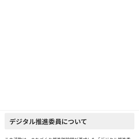
いなど、キャンペーン申し込み条件が整わない場合は、市のサポー
ト窓口をご案内する場合がございます。
20％還元！！物価高騰生活応援事業
三豊市が提供するデジタル通貨「Mito Pay」では、5月14日（火）
～6月30日（日）の間で、チャージした金額に対して20％のポイン
トが還元されるキャンペーンの受付が始まっています。
※先着ではなく抽選ですので、慌てる必要はありません。
最大申込可能額30,000円に対し6,000円分のポイントが還元されま
す。
デジタル推進委員について