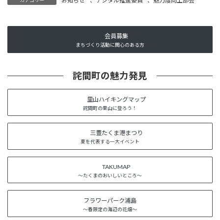
お知らせ
、
デジタル推進委員
、
魅力度向上部会
カテゴリー
会員募集
まちづくり活動に関心のある方
詫間町の魅力発見
里山ハイキングマップ
詫間町の里山に登ろう！
三豊たくま港まつり
夏を代表する一大イベント
TAKUMAP
～たくまのおいしいところ～
フラワーパーク浦島
～春限定の海辺の花畑～