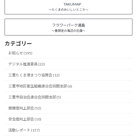
TAKUMAP
～たくまのおいしいところ～
フラワーパーク浦島
～春限定の海辺の花畑～
カテゴリー
お知らせ (195)
デジタル推進委員 (22)
三豊たくま港まつり協賛会 (12)
三豊市地区衛生組織連合会詫間支部 (6)
三豊市自治会連合会詫間支部 (5)
健康度向上部会 (52)
安全度向上部会 (10)
活動レポート (157)