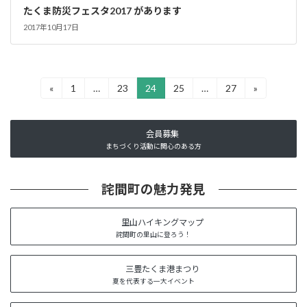
たくま防災フェスタ2017 があります
2017年10月17日
投
«
1
…
23
24
25
…
27
»
固
固
固
固
固
定
定
定
定
定
稿
ペ
ペ
ペ
ペ
ペ
ー
ー
ー
ー
ー
の
会員募集
ジ
ジ
ジ
ジ
ジ
まちづくり活動に関心のある方
ペ
ー
詫間町の魅力発見
ジ
里山ハイキングマップ
送
詫間町の里山に登ろう！
り
三豊たくま港まつり
夏を代表する一大イベント